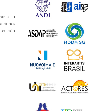
rar a su
laciones
otección