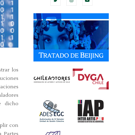
trar los
cuciones
laciones
sladores
e dicho
plir con
a Partes