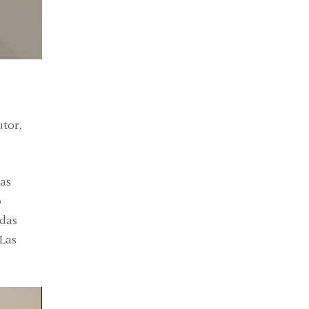
tor,
tas
o
idas
 Las