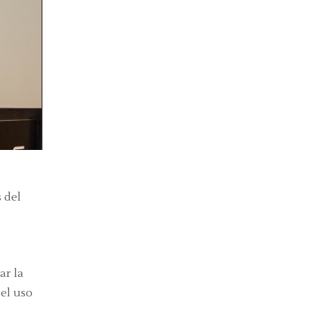
 del
ar la
 el uso