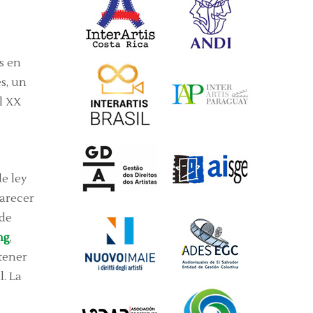
s en
s, un
l XX
e ley
parecer
 de
ng
,
tener
. La